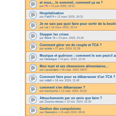
et vous,...le sommeil, comment ça va ?
par
PE
»
15 juin 2009, 18:01
Hospitalisation
par
Fab974
»
12 mars 2025, 18:31
Je ne sais pas quoi faire pour sortir de la boul
par
Lia
»
18 mars 2025, 23:14
Stopper les crises
par
Marie 76
»
23 janv. 2025, 23:26
Comment gérer vie de couple et TCA ?
par
estele
»
27 janv. 2024, 01:39
Musique et guérison : comment le son peut-il a
par
Dietetique
»
19 janv. 2025, 10:34
Mon mari et ses obsessions alimentaires...
par
Lara2claire
»
05 sept. 2024, 08:07
Comment faire pour se débarrasser d'un TCA ?
par
celia5
»
16 nov. 2024, 11:48
comment s'en débarrasser ?
par
trucmuche
»
13 sept. 2024, 20:52
Attouchements par un amie que faire ?
par
Zouzou-oiseau
»
13 nov. 2024, 02:39
Gestion des compulsions
par
Dianeetco
»
15 août 2024, 08:41