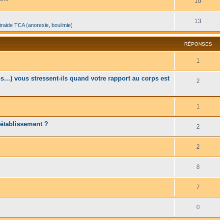
10
13
traide TCA (anorexie, boulimie)
RÉPONSES
1
…) vous stressent-ils quand votre rapport au corps est
2
1
rétablissement ?
2
2
8
7
0