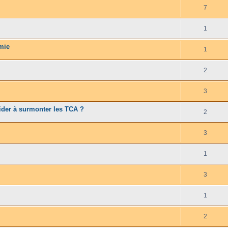
7
1
imie
1
2
3
ider à surmonter les TCA ?
2
3
1
3
1
2