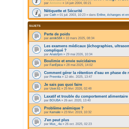
par
Antoine
»
14 juin 2004, 00:21
Nétiquette et Sécurité
par
Cath
»
01 juil. 2003, 10:23
» dans
Enfine, échanges et en
SUJETS
Perte de poids
par
annik584
»
10 mars 2025, 08:34
Les examens médicaux (échographies, ultrasons
compliqué ?
par
Anaisfpm
»
29 mai 2026, 10:34
Boulimie et envie suicidaires
par
FanEpica
»
28 mai 2025, 14:02
Comment gérer la rétention d'eau en phase de 
par
Preenita
»
12 déc. 2025, 13:47
Je sais pas quoi faire
par
User.61
»
25 févr. 2026, 02:48
Laxatif et trouble du comportement alimentaire
par
BOUBA
»
26 avr. 2020, 13:40
Problème anémique ?
par
Kamalie
»
23 févr. 2019, 10:32
J'en peut plus
par
Mus_.4a
»
26 oct. 2025, 02:23