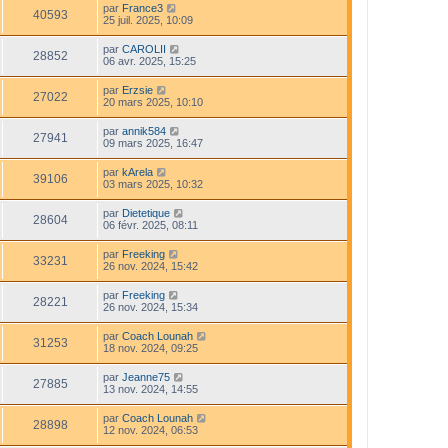
par
France3
40593
25 juil. 2025, 10:09
par
CAROLII
28852
06 avr. 2025, 15:25
par
Erzsie
27022
20 mars 2025, 10:10
par
annik584
27941
09 mars 2025, 16:47
par
kArela
39106
03 mars 2025, 10:32
par
Dietetique
28604
06 févr. 2025, 08:11
par
Freeking
33231
26 nov. 2024, 15:42
par
Freeking
28221
26 nov. 2024, 15:34
par
Coach Lounah
31253
18 nov. 2024, 09:25
par
Jeanne75
27885
13 nov. 2024, 14:55
par
Coach Lounah
28898
12 nov. 2024, 06:53