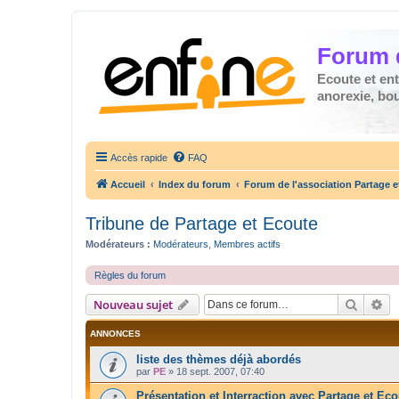
Forum 
Ecoute et en
anorexie, boul
Accès rapide
FAQ
Accueil
Index du forum
Forum de l'association Partage e
Tribune de Partage et Ecoute
Modérateurs :
Modérateurs
,
Membres actifs
Règles du forum
Recher
Re
Nouveau sujet
ANNONCES
liste des thèmes déjà abordés
par
PE
»
18 sept. 2007, 07:40
Présentation et Interraction avec Partage et Eco