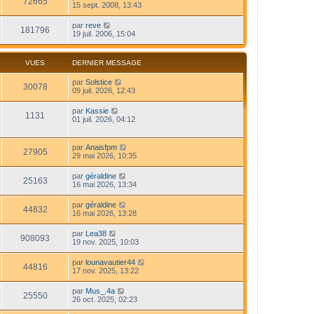
72665
15 sept. 2008, 13:43
par
reve
181796
19 juil. 2006, 15:04
VUES
DERNIER MESSAGE
par
Solstice
30078
09 juil. 2026, 12:43
par
Kassie
1131
01 juil. 2026, 04:12
par
Anaisfpm
27905
29 mai 2026, 10:35
par
géraldine
25163
16 mai 2026, 13:34
par
géraldine
44832
16 mai 2026, 13:28
par
Lea38
908093
19 nov. 2025, 10:03
par
lounavautier44
44816
17 nov. 2025, 13:22
par
Mus_.4a
25550
26 oct. 2025, 02:23