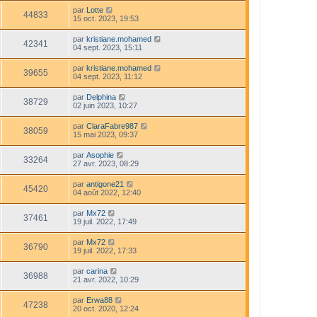
par
Lotte
44833
15 oct. 2023, 19:53
par
kristiane.mohamed
42341
04 sept. 2023, 15:11
par
kristiane.mohamed
39655
04 sept. 2023, 11:12
par
Delphina
38729
02 juin 2023, 10:27
par
ClaraFabre987
38059
15 mai 2023, 09:37
par
Asophie
33264
27 avr. 2023, 08:29
par
antigone21
45420
04 août 2022, 12:40
par
Mx72
37461
19 juil. 2022, 17:49
par
Mx72
36790
19 juil. 2022, 17:33
par
carina
36988
21 avr. 2022, 10:29
par
Erwa88
47238
20 oct. 2020, 12:24