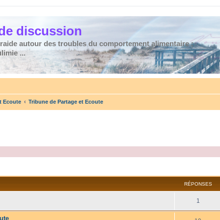
de discussion
traide autour des troubles du comportement alimentaire :
imie ...
t Ecoute
Tribune de Partage et Ecoute
cher
cherche avancée
RÉPONSES
1
ute