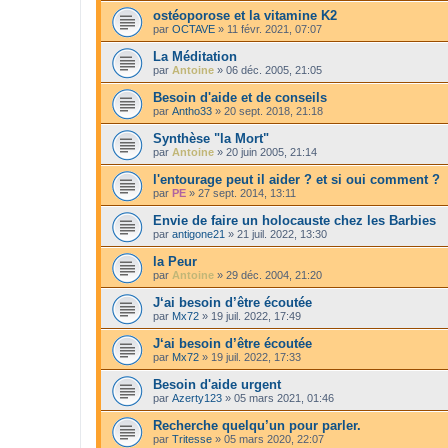
ostéoporose et la vitamine K2
par
OCTAVE
»
11 févr. 2021, 07:07
La Méditation
par
Antoine
»
06 déc. 2005, 21:05
Besoin d'aide et de conseils
par
Antho33
»
20 sept. 2018, 21:18
Synthèse "la Mort"
par
Antoine
»
20 juin 2005, 21:14
l'entourage peut il aider ? et si oui comment ?
par
PE
»
27 sept. 2014, 13:11
Envie de faire un holocauste chez les Barbies
par
antigone21
»
21 juil. 2022, 13:30
la Peur
par
Antoine
»
29 déc. 2004, 21:20
J‘ai besoin d’être écoutée
par
Mx72
»
19 juil. 2022, 17:49
J‘ai besoin d’être écoutée
par
Mx72
»
19 juil. 2022, 17:33
Besoin d'aide urgent
par
Azerty123
»
05 mars 2021, 01:46
Recherche quelqu’un pour parler.
par
Tritesse
»
05 mars 2020, 22:07