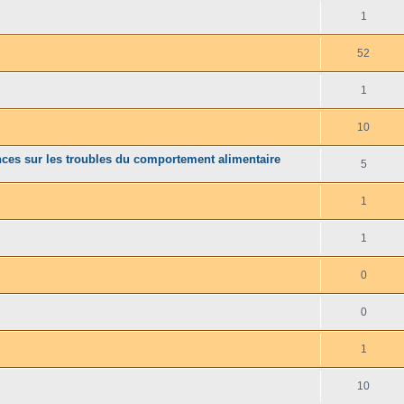
1
52
1
10
ences sur les troubles du comportement alimentaire
5
1
1
0
0
1
10