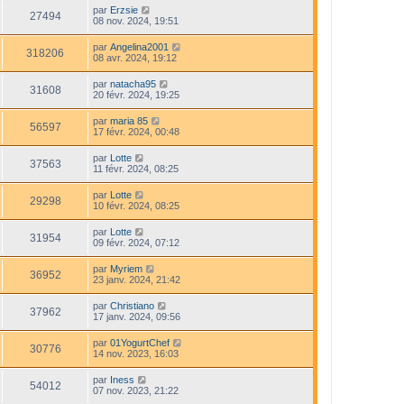
par
Erzsie
27494
08 nov. 2024, 19:51
par
Angelina2001
318206
08 avr. 2024, 19:12
par
natacha95
31608
20 févr. 2024, 19:25
par
maria 85
56597
17 févr. 2024, 00:48
par
Lotte
37563
11 févr. 2024, 08:25
par
Lotte
29298
10 févr. 2024, 08:25
par
Lotte
31954
09 févr. 2024, 07:12
par
Myriem
36952
23 janv. 2024, 21:42
par
Christiano
37962
17 janv. 2024, 09:56
par
01YogurtChef
30776
14 nov. 2023, 16:03
par
Iness
54012
07 nov. 2023, 21:22