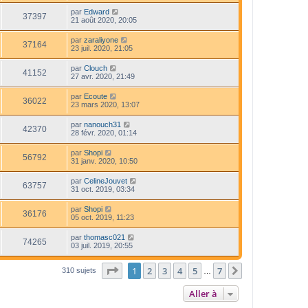
par
Edward
37397
21 août 2020, 20:05
par
zaraliyone
37164
23 juil. 2020, 21:05
par
Clouch
41152
27 avr. 2020, 21:49
par
Ecoute
36022
23 mars 2020, 13:07
par
nanouch31
42370
28 févr. 2020, 01:14
par
Shopi
56792
31 janv. 2020, 10:50
par
CelineJouvet
63757
31 oct. 2019, 03:34
par
Shopi
36176
05 oct. 2019, 11:23
par
thomasc021
74265
03 juil. 2019, 20:55
Page
1
sur
7
1
2
3
4
5
7
Suivante
310 sujets
…
Aller à