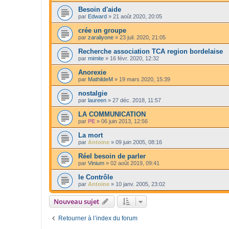
Besoin d'aide
par
Edward
»
21 août 2020, 20:05
crée un groupe
par
zaraliyone
»
23 juil. 2020, 21:05
Recherche association TCA region bordelaise
par
mimite
»
16 févr. 2020, 12:32
Anorexie
par
MathildeM
»
19 mars 2020, 15:39
nostalgie
par
laureen
»
27 déc. 2018, 11:57
LA COMMUNICATION
par
PE
»
06 juin 2013, 12:56
La mort
par
Antoine
»
09 juin 2005, 08:16
Réel besoin de parler
par
Vinium
»
02 août 2019, 09:41
le Contrôle
par
Antoine
»
10 janv. 2005, 23:02
Nouveau sujet
Retourner à l’index du forum