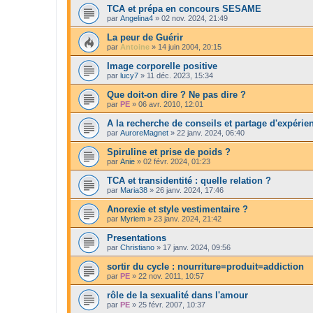
TCA et prépa en concours SESAME
par
Angelina4
»
02 nov. 2024, 21:49
La peur de Guérir
par
Antoine
»
14 juin 2004, 20:15
Image corporelle positive
par
lucy7
»
11 déc. 2023, 15:34
Que doit-on dire ? Ne pas dire ?
par
PE
»
06 avr. 2010, 12:01
A la recherche de conseils et partage d'expéri
par
AuroreMagnet
»
22 janv. 2024, 06:40
Spiruline et prise de poids ?
par
Anie
»
02 févr. 2024, 01:23
TCA et transidentité : quelle relation ?
par
Maria38
»
26 janv. 2024, 17:46
Anorexie et style vestimentaire ?
par
Myriem
»
23 janv. 2024, 21:42
Presentations
par
Christiano
»
17 janv. 2024, 09:56
sortir du cycle : nourriture=produit=addiction
par
PE
»
22 nov. 2011, 10:57
rôle de la sexualité dans l'amour
par
PE
»
25 févr. 2007, 10:37