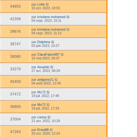
par
Lotte
44855
15 oct. 2023, 19:53
par
kristiane.mohamed
42358
04 sept. 2023, 15:11
par
kristiane.mohamed
39676
04 sept. 2023, 11:12
par
Delphina
38747
02 juin 2023, 10:27
par
ClaraFabre987
38080
15 mai 2023, 09:37
par
Asophie
33279
27 avr. 2023, 08:29
par
antigone21
45450
04 août 2022, 12:40
par
Mx72
37472
19 juil. 2022, 17:49
par
Mx72
36800
19 juil. 2022, 17:33
par
carina
37004
21 avr. 2022, 10:29
par
Erwa88
47263
20 oct. 2020, 12:24