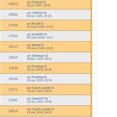
par
France3
40623
25 juil. 2025, 10:09
par
CAROLII
28869
06 avr. 2025, 15:25
par
Erzsie
27036
20 mars 2025, 10:10
par
annik584
27959
09 mars 2025, 16:47
par
kArela
39127
03 mars 2025, 10:32
par
Dietetique
28624
06 févr. 2025, 08:11
par
Freeking
33248
26 nov. 2024, 15:42
par
Freeking
28235
26 nov. 2024, 15:34
par
Coach Lounah
31271
18 nov. 2024, 09:25
par
Jeanne75
27901
13 nov. 2024, 14:55
par
Coach Lounah
28919
12 nov. 2024, 06:53