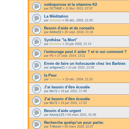
ostéoporose et la vitamine K2
par
OCTAVE
»
11 févr. 2021, 07:07
La Méditation
par
Antoine
»
06 déc. 2005, 21:05
Besoin d'aide et de conseils
par
Antho33
»
20 sept. 2018, 21:18
Synthèse "la Mort"
par
Antoine
»
20 juin 2005, 21:14
l'entourage peut il aider ? et si oui comment ?
par
PE
»
27 sept. 2014, 13:11
Envie de faire un holocauste chez les Barbies
par
antigone21
»
21 juil. 2022, 13:30
la Peur
par
Antoine
»
29 déc. 2004, 21:20
J‘ai besoin d’être écoutée
par
Mx72
»
19 juil. 2022, 17:49
J‘ai besoin d’être écoutée
par
Mx72
»
19 juil. 2022, 17:33
Besoin d'aide urgent
par
Azerty123
»
05 mars 2021, 01:46
Recherche quelqu’un pour parler.
par
Tritesse
»
05 mars 2020, 22:07