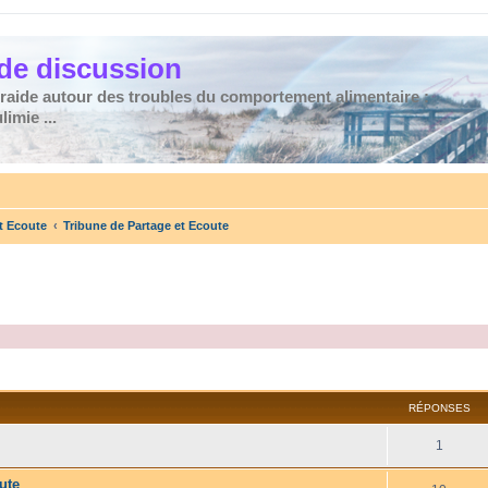
de discussion
traide autour des troubles du comportement alimentaire :
imie ...
t Ecoute
Tribune de Partage et Ecoute
cher
cherche avancée
RÉPONSES
1
ute