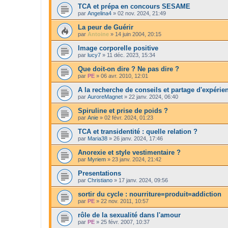
TCA et prépa en concours SESAME
par
Angelina4
»
02 nov. 2024, 21:49
La peur de Guérir
par
Antoine
»
14 juin 2004, 20:15
Image corporelle positive
par
lucy7
»
11 déc. 2023, 15:34
Que doit-on dire ? Ne pas dire ?
par
PE
»
06 avr. 2010, 12:01
A la recherche de conseils et partage d'expéri
par
AuroreMagnet
»
22 janv. 2024, 06:40
Spiruline et prise de poids ?
par
Anie
»
02 févr. 2024, 01:23
TCA et transidentité : quelle relation ?
par
Maria38
»
26 janv. 2024, 17:46
Anorexie et style vestimentaire ?
par
Myriem
»
23 janv. 2024, 21:42
Presentations
par
Christiano
»
17 janv. 2024, 09:56
sortir du cycle : nourriture=produit=addiction
par
PE
»
22 nov. 2011, 10:57
rôle de la sexualité dans l'amour
par
PE
»
25 févr. 2007, 10:37