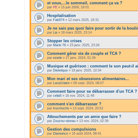
et vous,...le sommeil, comment ça va ?
par
PE
»
15 juin 2009, 18:01
Hospitalisation
par
Fab974
»
12 mars 2025, 18:31
Je ne sais pas quoi faire pour sortir de la boul
par
Lia
»
18 mars 2025, 23:14
Stopper les crises
par
Marie 76
»
23 janv. 2025, 23:26
Comment gérer vie de couple et TCA ?
par
estele
»
27 janv. 2024, 01:39
Musique et guérison : comment le son peut-il a
par
Dietetique
»
19 janv. 2025, 10:34
Mon mari et ses obsessions alimentaires...
par
Lara2claire
»
05 sept. 2024, 08:07
Comment faire pour se débarrasser d'un TCA ?
par
celia5
»
16 nov. 2024, 11:48
comment s'en débarrasser ?
par
trucmuche
»
13 sept. 2024, 20:52
Attouchements par un amie que faire ?
par
Zouzou-oiseau
»
13 nov. 2024, 02:39
Gestion des compulsions
par
Dianeetco
»
15 août 2024, 08:41