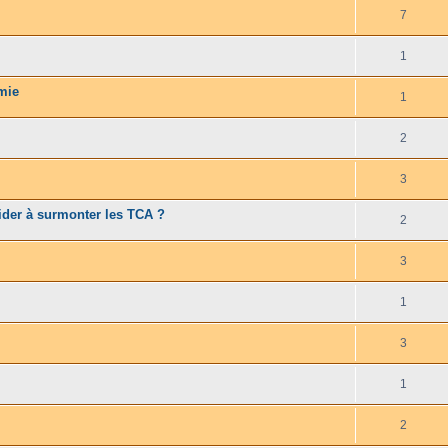
7
1
imie
1
2
3
ider à surmonter les TCA ?
2
3
1
3
1
2