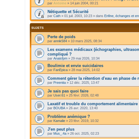
par
Antoine
»
14 juin 2004, 00:21
Nétiquette et Sécurité
par
Cath
»
01 juil. 2003, 10:23
» dans
Enfine, échanges et en
SUJETS
Perte de poids
par
annik584
»
10 mars 2025, 08:34
Les examens médicaux (échographies, ultrasons
compliqué ?
par
Anaisfpm
»
29 mai 2026, 10:34
Boulimie et envie suicidaires
par
FanEpica
»
28 mai 2025, 14:02
Comment gérer la rétention d'eau en phase de 
par
Preenita
»
12 déc. 2025, 13:47
Je sais pas quoi faire
par
User.61
»
25 févr. 2026, 02:48
Laxatif et trouble du comportement alimentaire
par
BOUBA
»
26 avr. 2020, 13:40
Problème anémique ?
par
Kamalie
»
23 févr. 2019, 10:32
J'en peut plus
par
Mus_.4a
»
26 oct. 2025, 02:23