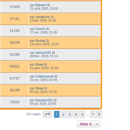
par
Edward
37406
21 août 2020, 20:05
par
zaraliyone
37181
23 juil. 2020, 21:05
par
Clouch
41165
27 avr. 2020, 21:49
par
Ecoute
36039
23 mars 2020, 13:07
par
nanouch31
42396
28 févr. 2020, 01:14
par
Shopi
56832
31 janv. 2020, 10:50
par
CelineJouvet
63797
31 oct. 2019, 03:34
par
Shopi
36189
05 oct. 2019, 11:23
par
thomasc021
74342
03 juil. 2019, 20:55
Page
1
sur
7
1
2
3
4
5
7
Suivante
310 sujets
…
Aller à