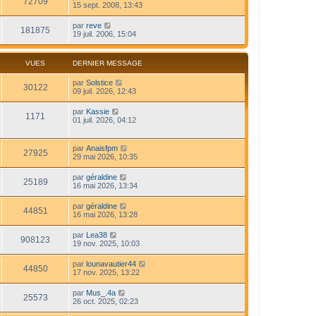
72709
15 sept. 2008, 13:43
par
reve
181875
19 juil. 2006, 15:04
VUES
DERNIER MESSAGE
par
Solstice
30122
09 juil. 2026, 12:43
par
Kassie
1171
01 juil. 2026, 04:12
par
Anaisfpm
27925
29 mai 2026, 10:35
par
géraldine
25189
16 mai 2026, 13:34
par
géraldine
44851
16 mai 2026, 13:28
par
Lea38
908123
19 nov. 2025, 10:03
par
lounavautier44
44850
17 nov. 2025, 13:22
par
Mus_.4a
25573
26 oct. 2025, 02:23