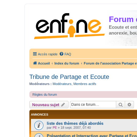
Forum 
Ecoute et en
anorexie, boul
Accès rapide
FAQ
Accueil
Index du forum
Forum de l'association Partage e
Tribune de Partage et Ecoute
Modérateurs :
Modérateurs
,
Membres actifs
Règles du forum
Recher
Re
Nouveau sujet
ANNONCES
liste des thèmes déjà abordés
par
PE
»
18 sept. 2007, 07:40
Présentation et Interraction avec Partage et Eco