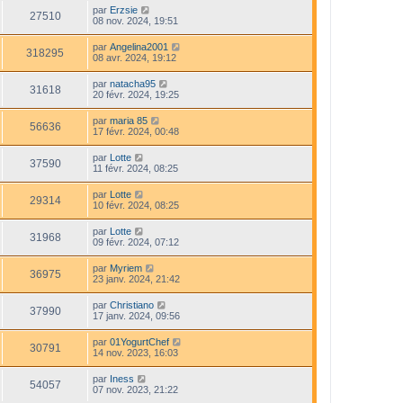
par
Erzsie
27510
08 nov. 2024, 19:51
par
Angelina2001
318295
08 avr. 2024, 19:12
par
natacha95
31618
20 févr. 2024, 19:25
par
maria 85
56636
17 févr. 2024, 00:48
par
Lotte
37590
11 févr. 2024, 08:25
par
Lotte
29314
10 févr. 2024, 08:25
par
Lotte
31968
09 févr. 2024, 07:12
par
Myriem
36975
23 janv. 2024, 21:42
par
Christiano
37990
17 janv. 2024, 09:56
par
01YogurtChef
30791
14 nov. 2023, 16:03
par
Iness
54057
07 nov. 2023, 21:22