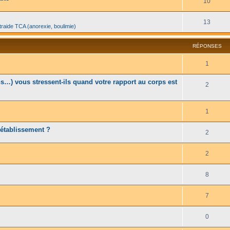
10
13
traide TCA (anorexie, boulimie)
RÉPONSES
1
…) vous stressent-ils quand votre rapport au corps est
2
1
rétablissement ?
2
2
8
7
0