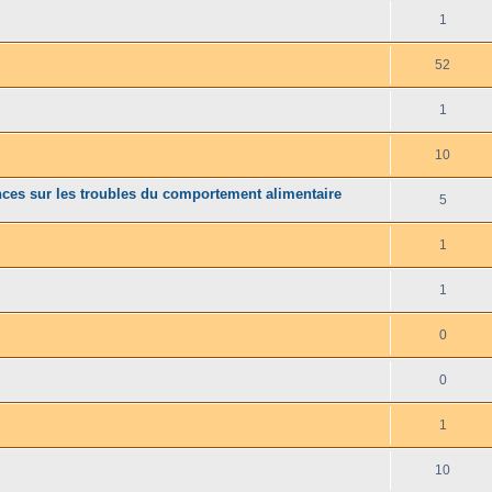
1
52
1
10
ences sur les troubles du comportement alimentaire
5
1
1
0
0
1
10