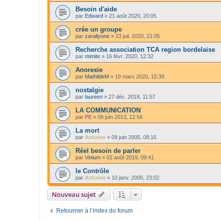
Besoin d'aide
par
Edward
»
21 août 2020, 20:05
crée un groupe
par
zaraliyone
»
23 juil. 2020, 21:05
Recherche association TCA region bordelaise
par
mimite
»
16 févr. 2020, 12:32
Anorexie
par
MathildeM
»
19 mars 2020, 15:39
nostalgie
par
laureen
»
27 déc. 2018, 11:57
LA COMMUNICATION
par
PE
»
06 juin 2013, 12:56
La mort
par
Antoine
»
09 juin 2005, 08:16
Réel besoin de parler
par
Vinium
»
02 août 2019, 09:41
le Contrôle
par
Antoine
»
10 janv. 2005, 23:02
Nouveau sujet
Retourner à l’index du forum