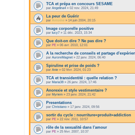
TCA et prépa en concours SESAME
par
Angelina4
»
02 nov. 2024, 21:49
La peur de Guérir
par
Antoine
»
14 juin 2004, 20:15
Image corporelle positive
par
lucy7
»
11 déc. 2023, 15:34
Que doit-on dire ? Ne pas dire ?
par
PE
»
06 avr. 2010, 12:01
A la recherche de conseils et partage d'expéri
par
AuroreMagnet
»
22 janv. 2024, 06:40
Spiruline et prise de poids ?
par
Anie
»
02 févr. 2024, 01:23
TCA et transidentité : quelle relation ?
par
Maria38
»
26 janv. 2024, 17:46
Anorexie et style vestimentaire ?
par
Myriem
»
23 janv. 2024, 21:42
Presentations
par
Christiano
»
17 janv. 2024, 09:56
sortir du cycle : nourriture=produit=addiction
par
PE
»
22 nov. 2011, 10:57
rôle de la sexualité dans l'amour
par
PE
»
25 févr. 2007, 10:37