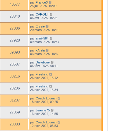
par
France3
40577
25 juil. 2025, 10:09
par
CAROLII
28840
06 avr. 2025, 15:25
par
Erzsie
27006
20 mars 2025, 10:10
par
annik584
27928
09 mars 2025, 16:47
par
kArela
39093
03 mars 2025, 10:32
par
Dietetique
28587
06 févr. 2025, 08:11
par
Freeking
33216
26 nov. 2024, 15:42
par
Freeking
28206
26 nov. 2024, 15:34
par
Coach Lounah
31237
18 nov. 2024, 09:25
par
Jeanne75
27869
13 nov. 2024, 14:55
par
Coach Lounah
28883
12 nov. 2024, 06:53