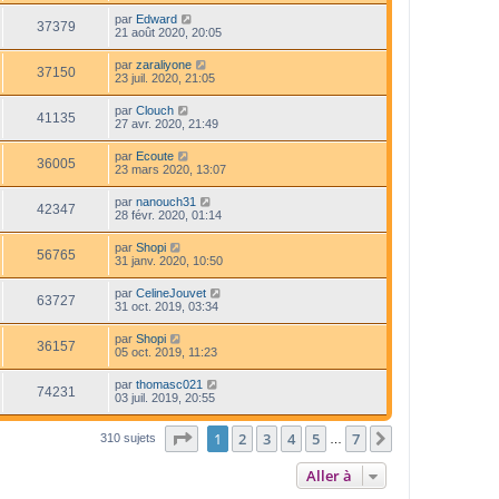
par
Edward
37379
21 août 2020, 20:05
par
zaraliyone
37150
23 juil. 2020, 21:05
par
Clouch
41135
27 avr. 2020, 21:49
par
Ecoute
36005
23 mars 2020, 13:07
par
nanouch31
42347
28 févr. 2020, 01:14
par
Shopi
56765
31 janv. 2020, 10:50
par
CelineJouvet
63727
31 oct. 2019, 03:34
par
Shopi
36157
05 oct. 2019, 11:23
par
thomasc021
74231
03 juil. 2019, 20:55
Page
1
sur
7
1
2
3
4
5
7
Suivante
310 sujets
…
Aller à