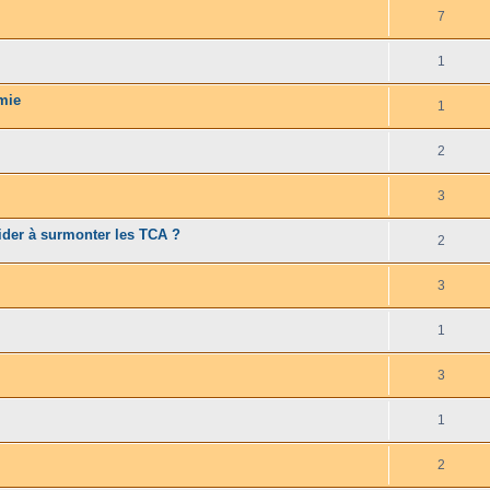
7
1
imie
1
2
3
ider à surmonter les TCA ?
2
3
1
3
1
2