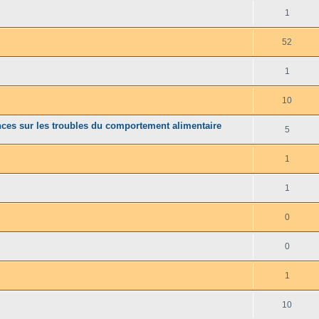
1
52
1
10
ences sur les troubles du comportement alimentaire
5
1
1
0
0
1
10