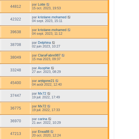
par
Lotte
44812
15 oct. 2023, 19:53
par
kristiane.mohamed
42322
04 sept. 2023, 15:11
par
kristiane.mohamed
39638
04 sept. 2023, 11:12
par
Delphina
38708
02 juin 2023, 10:27
par
ClaraFabre987
38049
15 mai 2023, 09:37
par
Asophie
33248
27 avr. 2023, 08:29
par
antigone21
45400
04 août 2022, 12:40
par
Mx72
37447
19 juil. 2022, 17:49
par
Mx72
36775
19 juil. 2022, 17:33
par
carina
36970
21 avr. 2022, 10:29
par
Erwa88
47213
20 oct. 2020, 12:24