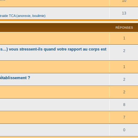
10
13
traide TCA (anorexie, boulimie)
RÉPONSES
1
…) vous stressent-ils quand votre rapport au corps est
2
1
rétablissement ?
2
2
8
7
0