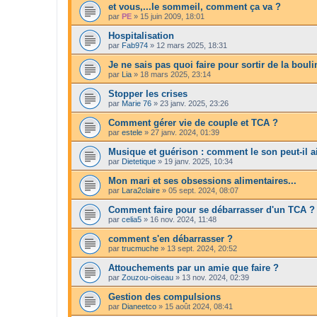
et vous,...le sommeil, comment ça va ?
par
PE
»
15 juin 2009, 18:01
Hospitalisation
par
Fab974
»
12 mars 2025, 18:31
Je ne sais pas quoi faire pour sortir de la boul
par
Lia
»
18 mars 2025, 23:14
Stopper les crises
par
Marie 76
»
23 janv. 2025, 23:26
Comment gérer vie de couple et TCA ?
par
estele
»
27 janv. 2024, 01:39
Musique et guérison : comment le son peut-il a
par
Dietetique
»
19 janv. 2025, 10:34
Mon mari et ses obsessions alimentaires...
par
Lara2claire
»
05 sept. 2024, 08:07
Comment faire pour se débarrasser d'un TCA ?
par
celia5
»
16 nov. 2024, 11:48
comment s'en débarrasser ?
par
trucmuche
»
13 sept. 2024, 20:52
Attouchements par un amie que faire ?
par
Zouzou-oiseau
»
13 nov. 2024, 02:39
Gestion des compulsions
par
Dianeetco
»
15 août 2024, 08:41