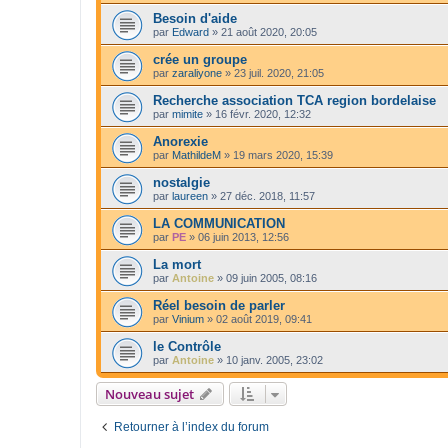
Besoin d'aide
par
Edward
»
21 août 2020, 20:05
crée un groupe
par
zaraliyone
»
23 juil. 2020, 21:05
Recherche association TCA region bordelaise
par
mimite
»
16 févr. 2020, 12:32
Anorexie
par
MathildeM
»
19 mars 2020, 15:39
nostalgie
par
laureen
»
27 déc. 2018, 11:57
LA COMMUNICATION
par
PE
»
06 juin 2013, 12:56
La mort
par
Antoine
»
09 juin 2005, 08:16
Réel besoin de parler
par
Vinium
»
02 août 2019, 09:41
le Contrôle
par
Antoine
»
10 janv. 2005, 23:02
Nouveau sujet
Retourner à l’index du forum