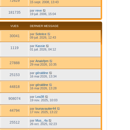
72629
15 sept. 2008, 13:43
par
reve
181735
19 juil. 2006, 15:04
VUES
DERNIER MESSAGE
par
Solstice
30041
09 juil. 2026, 12:43
par
Kassie
1119
01 juil. 2026, 04:12
par
Anaisfpm
27888
29 mai 2026, 10:35
par
géraldine
25153
16 mai 2026, 13:34
par
géraldine
44818
16 mai 2026, 13:28
par
Lea38
908074
19 nov. 2025, 10:03
par
lounavautier44
44794
17 nov. 2025, 13:22
par
Mus_.4a
25512
26 oct. 2025, 02:23