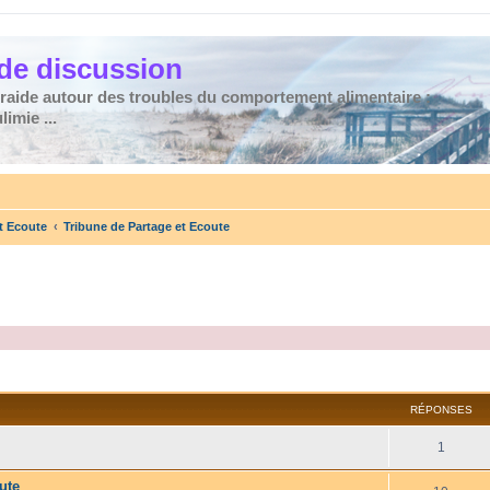
de discussion
traide autour des troubles du comportement alimentaire :
imie ...
t Ecoute
Tribune de Partage et Ecoute
cher
cherche avancée
RÉPONSES
1
ute