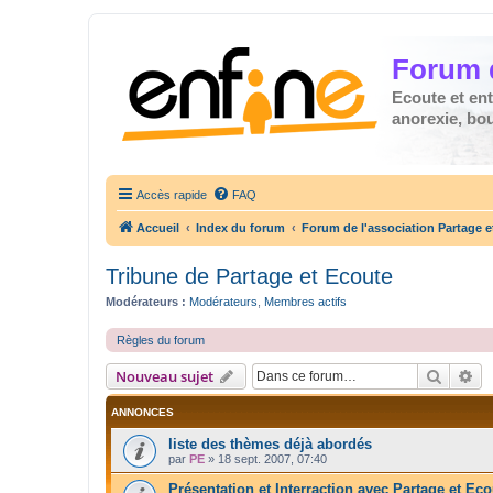
Forum 
Ecoute et en
anorexie, boul
Accès rapide
FAQ
Accueil
Index du forum
Forum de l'association Partage e
Tribune de Partage et Ecoute
Modérateurs :
Modérateurs
,
Membres actifs
Règles du forum
Recher
Re
Nouveau sujet
ANNONCES
liste des thèmes déjà abordés
par
PE
»
18 sept. 2007, 07:40
Présentation et Interraction avec Partage et Eco