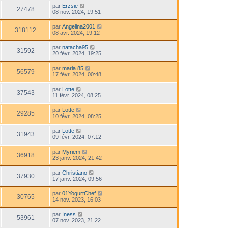
par
Erzsie
27478
08 nov. 2024, 19:51
par
Angelina2001
318112
08 avr. 2024, 19:12
par
natacha95
31592
20 févr. 2024, 19:25
par
maria 85
56579
17 févr. 2024, 00:48
par
Lotte
37543
11 févr. 2024, 08:25
par
Lotte
29285
10 févr. 2024, 08:25
par
Lotte
31943
09 févr. 2024, 07:12
par
Myriem
36918
23 janv. 2024, 21:42
par
Christiano
37930
17 janv. 2024, 09:56
par
01YogurtChef
30765
14 nov. 2023, 16:03
par
Iness
53961
07 nov. 2023, 21:22