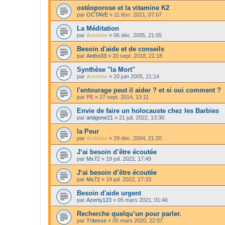
ostéoporose et la vitamine K2
par
OCTAVE
»
11 févr. 2021, 07:07
La Méditation
par
Antoine
»
06 déc. 2005, 21:05
Besoin d'aide et de conseils
par
Antho33
»
20 sept. 2018, 21:18
Synthèse "la Mort"
par
Antoine
»
20 juin 2005, 21:14
l'entourage peut il aider ? et si oui comment ?
par
PE
»
27 sept. 2014, 13:11
Envie de faire un holocauste chez les Barbies
par
antigone21
»
21 juil. 2022, 13:30
la Peur
par
Antoine
»
29 déc. 2004, 21:20
J‘ai besoin d’être écoutée
par
Mx72
»
19 juil. 2022, 17:49
J‘ai besoin d’être écoutée
par
Mx72
»
19 juil. 2022, 17:33
Besoin d'aide urgent
par
Azerty123
»
05 mars 2021, 01:46
Recherche quelqu’un pour parler.
par
Tritesse
»
05 mars 2020, 22:07