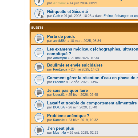
par
Antoine
»
14 juin 2004, 00:21
Nétiquette et Sécurité
par
Cath
»
01 juil. 2003, 10:23
» dans
Enfine, échanges et en
SUJETS
Perte de poids
par
annik584
»
10 mars 2025, 08:34
Les examens médicaux (échographies, ultrasons
compliqué ?
par
Anaisfpm
»
29 mai 2026, 10:34
Boulimie et envie suicidaires
par
FanEpica
»
28 mai 2025, 14:02
Comment gérer la rétention d'eau en phase de 
par
Preenita
»
12 déc. 2025, 13:47
Je sais pas quoi faire
par
User.61
»
25 févr. 2026, 02:48
Laxatif et trouble du comportement alimentaire
par
BOUBA
»
26 avr. 2020, 13:40
Problème anémique ?
par
Kamalie
»
23 févr. 2019, 10:32
J'en peut plus
par
Mus_.4a
»
26 oct. 2025, 02:23