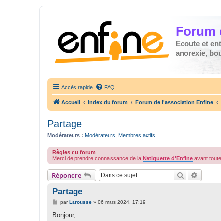
Forum 
Ecoute et en
anorexie, boul
Accès rapide
FAQ
Accueil
Index du forum
Forum de l'association Enfine
Partage
Modérateurs :
Modérateurs
,
Membres actifs
Règles du forum
Merci de prendre connaissance de la
Netiquette d'Enfine
avant toute 
Rechercher
Recher
Répondre
Partage
M
par
Larousse
»
06 mars 2024, 17:19
e
s
Bonjour,
s