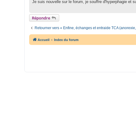
Je suis nouvelle sur le forum, je souffre d'hyperphagie et 
a
g
e
Répondre
Retourner vers « Enfine, échanges et entraide TCA (anorexie,
Accueil
Index du forum