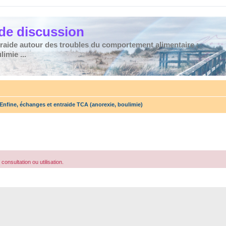
de discussion
traide autour des troubles du comportement alimentaire :
imie ...
Enfine, échanges et entraide TCA (anorexie, boulimie)
consultation ou utilisation.
che avancée