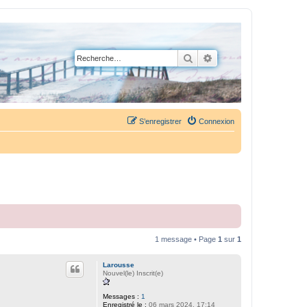
Rechercher
Recherche avancée
S’enregistrer
Connexion
1 message • Page
1
sur
1
Larousse
Nouvel(le) Inscrit(e)
Messages :
1
Enregistré le :
06 mars 2024, 17:14