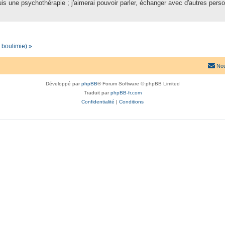
suis une psychothérapie ; j'aimerai pouvoir parler, échanger avec d'autres pers
 boulimie) »
Nou
Développé par
phpBB
® Forum Software © phpBB Limited
Traduit par
phpBB-fr.com
Confidentialité
|
Conditions