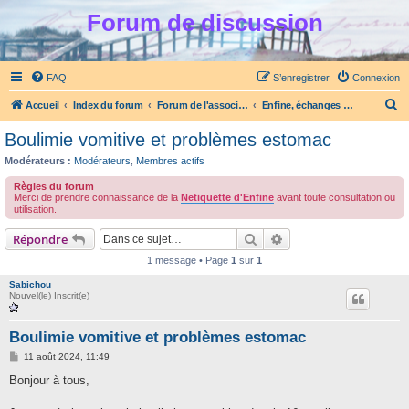
Forum de discussion
FAQ
S’enregistrer
Connexion
R
Accueil
Index du forum
Forum de l'association Enfine
Enfine, échanges et entraide TCA (anorexie, boulimie)
e
Boulimie vomitive et problèmes estomac
c
Modérateurs :
Modérateurs
,
Membres actifs
h
Règles du forum
e
Merci de prendre connaissance de la
Netiquette d'Enfine
avant toute consultation ou
utilisation.
r
Rechercher
Recherche avancée
c
Répondre
h
1 message • Page
1
sur
1
e
Sabichou
Nouvel(le) Inscrit(e)
r
Boulimie vomitive et problèmes estomac
M
11 août 2024, 11:49
e
s
Bonjour à tous,
s
a