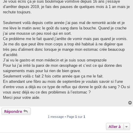
g
Je vous écris ça je suis boulimique vomitive depuis 16 ans j’essaye
e
d’arrêter depuis 2019, je fais des pauses de quelques mois à 1 an mais je
rechute toujours.
Seulement voilà depuis cette année j’ai pas mal de remonté acide et je
me lève le matin avec le goût du sang dans la bouche. Quand je crache
j’ai une mousse un peu rosé qui en sort.
Ce problème me le fait quand j’arrête de vomir mais pas quand je vomis.
Je me dis que peut être mon corps a trop été habitué à ne digérer que
très peu d’aliment donc lorsque je mange mon estomac crée beaucoup
d’acidité.
J’ai vu le gastro et mon médecin et je suis sous omeprazole
Pour lui j’ai irrité la paroi de mon œsophage et c’est ce qui donne des
saignements mais pour lui rien de bien grave.
Seulement voilà c fait 2 fois cette année que ça me le fait.
En attendant une fibro au mois de septembre je voulais savoir si l’une
d’entre vous a déjà eu ce type de reflux qui donne le goût du sang ? Ou si
vous avez déjà eu ce des problèmes à l’estomac ?
Merci pour votre aide.
Répondre
1 message • Page
1
sur
1
Aller à