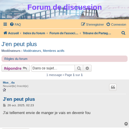
Forum de discussion
FAQ
S’enregistrer
Connexion
R
Accueil
Index du forum
Forum de l'association Partage et Ecoute
Tribune de Partage et Ecoute
e
J'en peut plus
c
Modérateurs :
Modérateurs
,
Membres actifs
h
Règles du forum
e
Rechercher
Recherche avancée
Répondre
r
c
1 message • Page
1
sur
1
h
Mus_.4a
Nouvel(le) Inscrit(e)
e
r
J'en peut plus
M
26 oct. 2025, 02:23
e
s
J'ai tellement envie de manger je vais en devenir fou
s
a
g
e