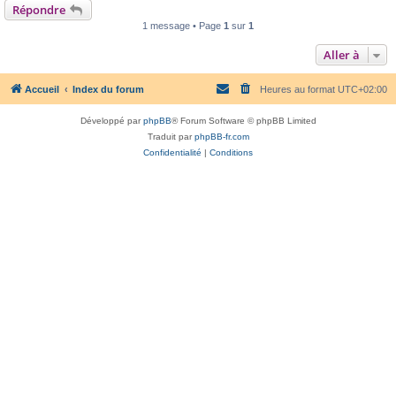
Répondre
1 message • Page
1
sur
1
Aller à
Accueil
Index du forum
Heures au format
UTC+02:00
Développé par
phpBB
® Forum Software © phpBB Limited
Traduit par
phpBB-fr.com
Confidentialité
|
Conditions