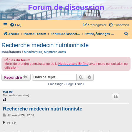
Forum de discussion
FAQ
S’enregistrer
Connexion
R
Accueil
Index du forum
Forum de l'association Enfine
Enfine, échanges et entraide TCA (anorexie, boulimie)
e
Recherche médecin nutritionniste
c
Modérateurs :
Modérateurs
,
Membres actifs
h
Règles du forum
e
Merci de prendre connaissance de la
Netiquette d'Enfine
avant toute consultation ou
utilisation.
r
Rechercher
Recherche avancée
c
Répondre
h
1 message • Page
1
sur
1
e
Mar-09
Nouvel(le) Inscrit(e)
r
Recherche médecin nutritionniste
M
13 mai 2026, 12:51
e
s
Bonjour,
s
a