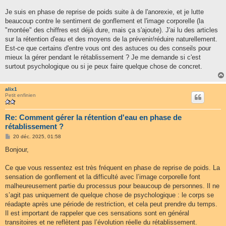
a
g
Je suis en phase de reprise de poids suite à de l'anorexie, et je lutte
e
beaucoup contre le sentiment de gonflement et l'image corporelle (la
"montée" des chiffres est déjà dure, mais ça s'ajoute). J'ai lu des articles
sur la rétention d'eau et des moyens de la prévenir/réduire naturellement.
Est-ce que certains d'entre vous ont des astuces ou des conseils pour
mieux la gérer pendant le rétablissement ? Je me demande si c'est
surtout psychologique ou si je peux faire quelque chose de concret.
alix1
Petit enfinien
Re: Comment gérer la rétention d'eau en phase de
rétablissement ?
M
20 déc. 2025, 01:58
e
s
Bonjour,
s
a
g
Ce que vous ressentez est très fréquent en phase de reprise de poids. La
e
sensation de gonflement et la difficulté avec l’image corporelle font
malheureusement partie du processus pour beaucoup de personnes. Il ne
s’agit pas uniquement de quelque chose de psychologique : le corps se
réadapte après une période de restriction, et cela peut prendre du temps.
Il est important de rappeler que ces sensations sont en général
transitoires et ne reflètent pas l’évolution réelle du rétablissement.