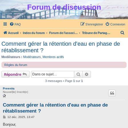
Forum de discussion
FAQ
S’enregistrer
Connexion
R
Accueil
Index du forum
Forum de l'association Partage et Ecoute
Tribune de Partage et Ecoute
e
Comment gérer la rétention d'eau en phase de
c
rétablissement ?
h
Modérateurs :
Modérateurs
,
Membres actifs
e
Règles du forum
r
Rechercher
Recherche avancée
Répondre
c
h
3 messages • Page
1
sur
1
e
Preenita
Nouvel(le) Inscrit(e)
r
Comment gérer la rétention d'eau en phase de
rétablissement ?
M
12 déc. 2025, 13:47
e
s
Bonjour,
s