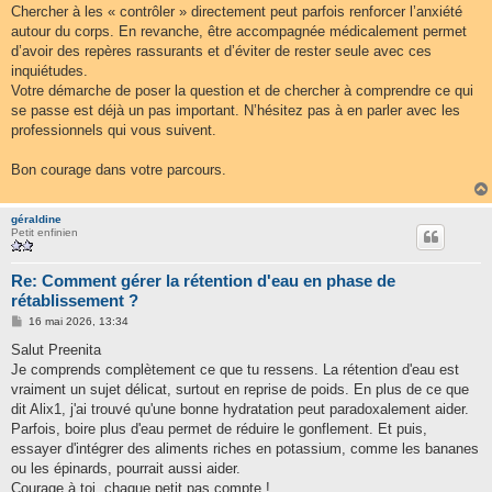
Chercher à les « contrôler » directement peut parfois renforcer l’anxiété
autour du corps. En revanche, être accompagnée médicalement permet
d’avoir des repères rassurants et d’éviter de rester seule avec ces
inquiétudes.
Votre démarche de poser la question et de chercher à comprendre ce qui
se passe est déjà un pas important. N’hésitez pas à en parler avec les
professionnels qui vous suivent.
Bon courage dans votre parcours.
géraldine
Petit enfinien
Re: Comment gérer la rétention d'eau en phase de
rétablissement ?
M
16 mai 2026, 13:34
e
s
Salut Preenita
s
Je comprends complètement ce que tu ressens. La rétention d'eau est
a
g
vraiment un sujet délicat, surtout en reprise de poids. En plus de ce que
e
dit Alix1, j'ai trouvé qu'une bonne hydratation peut paradoxalement aider.
Parfois, boire plus d'eau permet de réduire le gonflement. Et puis,
essayer d'intégrer des aliments riches en potassium, comme les bananes
ou les épinards, pourrait aussi aider.
Courage à toi, chaque petit pas compte !