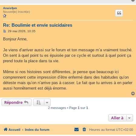
Anaisfpm
Nouvel(le) Inscrit(e)
Re: Boulimie et envie suicidaires
M
29 mai 2026, 10:35
e
s
Bonjour Anne,
s
a
g
Je viens d’arriver aussi sur le forum et ton message m’a vraiment touché.
e
On sent à quel point tu es épuisée par ce cycle et surtout à quel point ça
prend toute la place dans ta vie.
Même si nos histoires sont différentes, je pense que beaucoup ici
comprennent cette impression d’être enfermé dans des habitudes qu’on
déteste mais qu’on n’arrive pas à casser. Le fait que tu arrives à en parler
aussi honnêtement est déjà énorme.
Répondre
2 messages • Page
1
sur
1
Aller à
Accueil
Index du forum
Heures au format
UTC+02:00