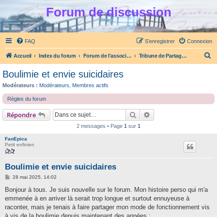
Forum de discussion
FAQ
S’enregistrer
Connexion
R
Accueil
Index du forum
Forum de l'association Partage et Ecoute
Tribune de Partage et Ecoute
e
Boulimie et envie suicidaires
c
Modérateurs :
Modérateurs
,
Membres actifs
h
Règles du forum
e
Rechercher
Recherche avancée
Répondre
r
c
2 messages • Page
1
sur
1
h
FanEpica
Petit enfinien
e
r
Boulimie et envie suicidaires
M
28 mai 2025, 14:02
e
s
Bonjour à tous. Je suis nouvelle sur le forum. Mon histoire perso qui m'a
s
emmenée à en arriver là serait trop longue et surtout ennuyeuse à
a
g
raconter, mais je tenais à faire partager mon mode de fonctionnement vis
e
à vis de la boulimie depuis maintenant des années :