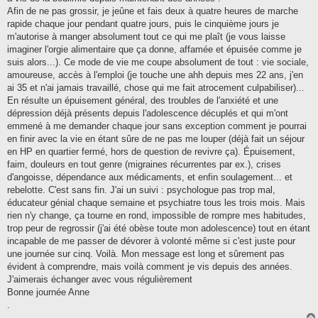
Afin de ne pas grossir, je jeûne et fais deux à quatre heures de marche
rapide chaque jour pendant quatre jours, puis le cinquième jours je
m'autorise à manger absolument tout ce qui me plaît (je vous laisse
imaginer l'orgie alimentaire que ça donne, affamée et épuisée comme je
suis alors...). Ce mode de vie me coupe absolument de tout : vie sociale,
amoureuse, accès à l'emploi (je touche une ahh depuis mes 22 ans, j'en
ai 35 et n'ai jamais travaillé, chose qui me fait atrocement culpabiliser)...
En résulte un épuisement général, des troubles de l'anxiété et une
dépression déjà présents depuis l'adolescence décuplés et qui m'ont
emmené à me demander chaque jour sans exception comment je pourrai
en finir avec la vie en étant sûre de ne pas me louper (déjà fait un séjour
en HP en quartier fermé, hors de question de revivre ça). Épuisement,
faim, douleurs en tout genre (migraines récurrentes par ex.), crises
d'angoisse, dépendance aux médicaments, et enfin soulagement... et
rebelotte. C'est sans fin. J'ai un suivi : psychologue pas trop mal,
éducateur génial chaque semaine et psychiatre tous les trois mois. Mais
rien n'y change, ça tourne en rond, impossible de rompre mes habitudes,
trop peur de regrossir (j'ai été obèse toute mon adolescence) tout en étant
incapable de me passer de dévorer à volonté même si c'est juste pour
une journée sur cinq. Voilà. Mon message est long et sûrement pas
évident à comprendre, mais voilà comment je vis depuis des années.
J'aimerais échanger avec vous régulièrement
Bonne journée Anne
.