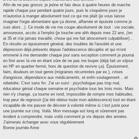
Afin de ne pas grossir, je jeûne et fais deux à quatre heures de marche
rapide chaque jour pendant quatre jours, puis le cinquième jours je
m'autorise à manger absolument tout ce qui me plaît (je vous laisse
imaginer l'orgie alimentaire que ça donne, affamée et épuisée comme je
suis alors...). Ce mode de vie me coupe absolument de tout : vie sociale,
amoureuse, accès à l'emploi (je touche une ahh depuis mes 22 ans, j'en
ai 35 et n'ai jamais travaillé, chose qui me fait atrocement culpabiliser)...
En résulte un épuisement général, des troubles de l'anxiété et une
dépression déjà présents depuis l'adolescence décuplés et qui m'ont
emmené à me demander chaque jour sans exception comment je pourrai
en finir avec la vie en étant sûre de ne pas me louper (déjà fait un séjour
en HP en quartier fermé, hors de question de revivre ça). Épuisement,
faim, douleurs en tout genre (migraines récurrentes par ex.), crises
d'angoisse, dépendance aux médicaments, et enfin soulagement... et
rebelotte. C'est sans fin. J'ai un suivi : psychologue pas trop mal,
éducateur génial chaque semaine et psychiatre tous les trois mois. Mais
rien n'y change, ça tourne en rond, impossible de rompre mes habitudes,
trop peur de regrossir (j'ai été obèse toute mon adolescence) tout en étant
incapable de me passer de dévorer à volonté même si c'est juste pour
une journée sur cinq. Voilà. Mon message est long et sûrement pas
évident à comprendre, mais voilà comment je vis depuis des années.
J'aimerais échanger avec vous régulièrement
Bonne journée Anne
.