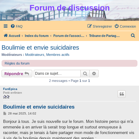
Forum de discussion
FAQ
S’enregistrer
Connexion
R
Accueil
Index du forum
Forum de l'association Partage et Ecoute
Tribune de Partage et Ecoute
e
Boulimie et envie suicidaires
c
Modérateurs :
Modérateurs
,
Membres actifs
h
Règles du forum
e
Rechercher
Recherche avancée
Répondre
r
c
2 messages • Page
1
sur
1
h
FanEpica
Petit enfinien
e
r
Boulimie et envie suicidaires
M
28 mai 2025, 14:02
e
s
Bonjour à tous. Je suis nouvelle sur le forum. Mon histoire perso qui m'a
s
emmenée à en arriver là serait trop longue et surtout ennuyeuse à
a
g
raconter, mais je tenais à faire partager mon mode de fonctionnement vis
e
à vis de la boulimie depuis maintenant des années :