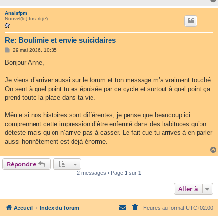
Anaisfpm
Nouvel(le) Inscrit(e)
Re: Boulimie et envie suicidaires
M
29 mai 2026, 10:35
e
s
Bonjour Anne,
s
a
g
Je viens d’arriver aussi sur le forum et ton message m’a vraiment touché.
e
On sent à quel point tu es épuisée par ce cycle et surtout à quel point ça
prend toute la place dans ta vie.
Même si nos histoires sont différentes, je pense que beaucoup ici
comprennent cette impression d’être enfermé dans des habitudes qu’on
déteste mais qu’on n’arrive pas à casser. Le fait que tu arrives à en parler
aussi honnêtement est déjà énorme.
Répondre
2 messages • Page
1
sur
1
Aller à
Accueil
Index du forum
Heures au format
UTC+02:00