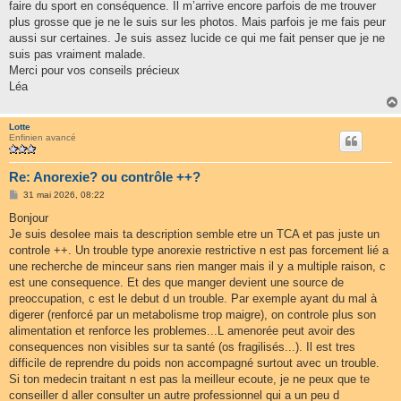
faire du sport en conséquence. Il m’arrive encore parfois de me trouver
plus grosse que je ne le suis sur les photos. Mais parfois je me fais peur
aussi sur certaines. Je suis assez lucide ce qui me fait penser que je ne
suis pas vraiment malade.
Merci pour vos conseils précieux
Léa
Lotte
Enfinien avancé
Re: Anorexie? ou contrôle ++?
M
31 mai 2026, 08:22
e
s
Bonjour
s
Je suis desolee mais ta description semble etre un TCA et pas juste un
a
g
controle ++. Un trouble type anorexie restrictive n est pas forcement lié a
e
une recherche de minceur sans rien manger mais il y a multiple raison, c
est une consequence. Et des que manger devient une source de
preoccupation, c est le debut d un trouble. Par exemple ayant du mal à
digerer (renforcé par un metabolisme trop maigre), on controle plus son
alimentation et renforce les problemes...L amenorée peut avoir des
consequences non visibles sur ta santé (os fragilisés...). Il est tres
difficile de reprendre du poids non accompagné surtout avec un trouble.
Si ton medecin traitant n est pas la meilleur ecoute, je ne peux que te
conseiller d aller consulter un autre professionnel qui a un peu d