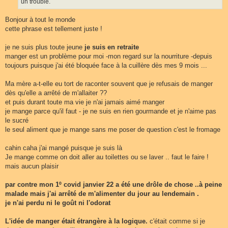
un trouble.
Bonjour à tout le monde
cette phrase est tellement juste !
je ne suis plus toute jeune
je suis en retraite
manger est un problème pour moi -mon regard sur la nourriture -depuis
toujours puisque j'ai été bloquée face à la cuillère dès mes 9 mois ...
Ma mère a-t-elle eu tort de raconter souvent que je refusais de manger
dès qu'elle a arrêté de m'allaiter ??
et puis durant toute ma vie je n'ai jamais aimé manger
je mange parce qu'il faut - je ne suis en rien gourmande et je n'aime pas
le sucré
le seul aliment que je mange sans me poser de question c'est le fromage
cahin caha j'ai mangé puisque je suis là
Je mange comme on doit aller au toilettes ou se laver .. faut le faire !
mais aucun plaisir
par contre mon 1º covid janvier 22 a été une drôle de chose ..à peine
malade mais j'ai arrêté de m'alimenter du jour au lendemain .
je n'ai perdu ni le goût ni l'odorat
L'idée de manger était étrangère à la logique.
c'était comme si je