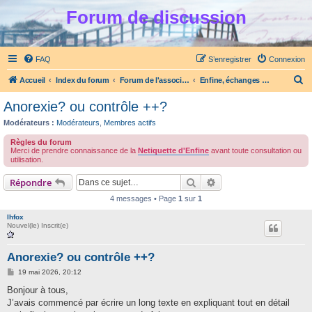
Forum de discussion
FAQ
S’enregistrer
Connexion
R
Accueil
Index du forum
Forum de l'association Enfine
Enfine, échanges et entraide TCA (anorexie, boulimie)
e
Anorexie? ou contrôle ++?
c
Modérateurs :
Modérateurs
,
Membres actifs
h
Règles du forum
e
Merci de prendre connaissance de la
Netiquette d'Enfine
avant toute consultation ou
utilisation.
r
Rechercher
Recherche avancée
c
Répondre
h
4 messages • Page
1
sur
1
e
lhfox
Nouvel(le) Inscrit(e)
r
Anorexie? ou contrôle ++?
M
19 mai 2026, 20:12
e
s
Bonjour à tous,
s
J’avais commencé par écrire un long texte en expliquant tout en détail
a