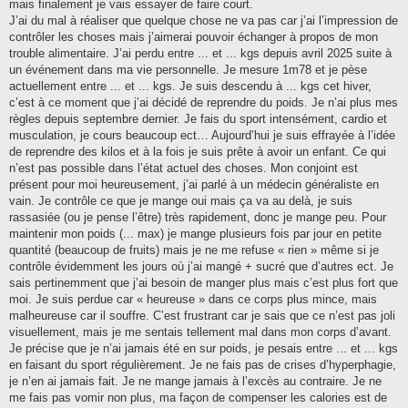
g
mais finalement je vais essayer de faire court.
e
J’ai du mal à réaliser que quelque chose ne va pas car j’ai l’impression de
contrôler les choses mais j’aimerai pouvoir échanger à propos de mon
trouble alimentaire. J’ai perdu entre ... et ... kgs depuis avril 2025 suite à
un événement dans ma vie personnelle. Je mesure 1m78 et je pèse
actuellement entre ... et ... kgs. Je suis descendu à ... kgs cet hiver,
c’est à ce moment que j’ai décidé de reprendre du poids. Je n’ai plus mes
règles depuis septembre dernier. Je fais du sport intensément, cardio et
musculation, je cours beaucoup ect… Aujourd’hui je suis effrayée à l’idée
de reprendre des kilos et à la fois je suis prête à avoir un enfant. Ce qui
n’est pas possible dans l’état actuel des choses. Mon conjoint est
présent pour moi heureusement, j’ai parlé à un médecin généraliste en
vain. Je contrôle ce que je mange oui mais ça va au delà, je suis
rassasiée (ou je pense l’être) très rapidement, donc je mange peu. Pour
maintenir mon poids (... max) je mange plusieurs fois par jour en petite
quantité (beaucoup de fruits) mais je ne me refuse « rien » même si je
contrôle évidemment les jours où j’ai mangé + sucré que d’autres ect. Je
sais pertinemment que j’ai besoin de manger plus mais c’est plus fort que
moi. Je suis perdue car « heureuse » dans ce corps plus mince, mais
malheureuse car il souffre. C’est frustrant car je sais que ce n’est pas joli
visuellement, mais je me sentais tellement mal dans mon corps d’avant.
Je précise que je n’ai jamais été en sur poids, je pesais entre ... et ... kgs
en faisant du sport régulièrement. Je ne fais pas de crises d’hyperphagie,
je n’en ai jamais fait. Je ne mange jamais à l’excès au contraire. Je ne
me fais pas vomir non plus, ma façon de compenser les calories est de