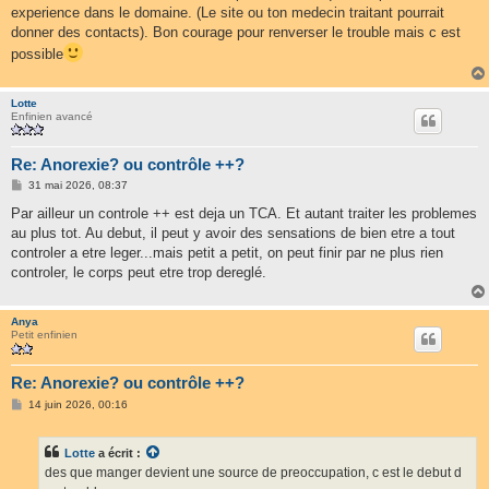
experience dans le domaine. (Le site ou ton medecin traitant pourrait
donner des contacts). Bon courage pour renverser le trouble mais c est
possible
Lotte
Enfinien avancé
Re: Anorexie? ou contrôle ++?
M
31 mai 2026, 08:37
e
s
Par ailleur un controle ++ est deja un TCA. Et autant traiter les problemes
s
au plus tot. Au debut, il peut y avoir des sensations de bien etre a tout
a
g
controler a etre leger...mais petit a petit, on peut finir par ne plus rien
e
controler, le corps peut etre trop dereglé.
Anya
Petit enfinien
Re: Anorexie? ou contrôle ++?
M
14 juin 2026, 00:16
e
s
s
Lotte
a écrit :
a
g
des que manger devient une source de preoccupation, c est le debut d
e