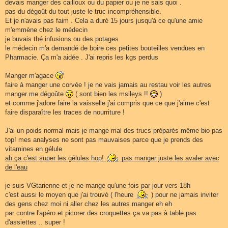
devais manger des cailloux ou du papier ou je ne sais quoi .
pas du dégoût du tout juste le truc incompréhensible.
Et je n'avais pas faim . Cela a duré 15 jours jusqu'à ce qu'une amie
m'emmène chez le médecin
je buvais thé infusions ou des potages
le médecin m'a demandé de boire ces petites bouteilles vendues en
Pharmacie. Ça m'a aidée . J'ai repris les kgs perdus
Manger m'agace
faire à manger une corvée ! je ne vais jamais au restau voir les autres
manger me dégoûte
( sont bien les msileys !!
)
et comme j'adore faire la vaisselle j'ai compris que ce que j'aime c'est
faire disparaître les traces de nourriture !
J'ai un poids normal mais je mange mal des trucs préparés même bio pas
top! mes analyses ne sont pas mauvaises parce que je prends des
vitamines en gélule
ah ça c'est super les gélules hop!
pas manger juste les avaler avec
de l'eau
je suis VGtarienne et je ne mange qu'une fois par jour vers 18h
c'est aussi le moyen que j'ai trouvé ( l'heure
) pour ne jamais inviter
des gens chez moi ni aller chez les autres manger eh eh
par contre l'apéro et picorer des croquettes ça va pas à table pas
d'assiettes .. super !