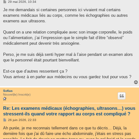
M
29 mai 2026, 10:34
e
s
Je me demandais si certaines personnes ici vivaient mal certains
s
examens médicaux liés au corps, comme les échographies ou autres
a
g
examens aux ultrasons.
e
Quand on a une relation compliquée avec son image corporelle, le poids
ou l’alimentation, j’ai l’impression que le simple fait d’être “observé”
médicalement peut devenir très anxiogène.
Perso, je me suis déjà senti hyper mal à l’aise pendant un examen alors
que le personnel était pourtant bienveillant.
Est-ce que d’autres ressentent ça ?
Vous arrivez à en parler aux médecins ou vous gardez tout pour vous ?
Sofias
Nouvel(le) Inscrit(e)
Re: Les examens médicaux (échographies, ultrasons…) vous
stressent-ils quand votre rapport au corps est compliqué ?
M
26 juin 2026, 22:33
e
s
Ah purée, je me reconnais tellement dans ce que tu décris... Déjà, la
s
dernière fois que j'ai dû faire une écho abdominale, j'étais en stress pas
a
g