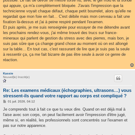
possible. Le fait de devoir se mettre torse nu, avec le gel froid et la sonde
e
qui appuie, ça m'a complètement bloquée. J'avais l'impression que la
technicienne voyait chaque défaut, chaque petit bourrelet, alors qu'elle ne
regardait que mon foie en fait... C'est débile mais mon cerveau a fait une
fixation là-dessus et j'ai à peine respiré pendant l'examen.
Et puis après, je me suis renseignée pour essayer de me détendre avant
les prochains rendez-vous, j'ai même trouvé des trucs sur france-
mineraux qui parlent de gestion du stress avec des pierres, mais bon, je
suis pas sûre que ça change grand chose au moment où on est allongé
sur la table... En tout cas, c'est rassurant de lire que je suis pas la seule
à ressentir ça, ça me fait bizarre de pas être seule à avoir ce genre de
réaction.
Kassie
Nouvel(le) Inscrit(e)
Re: Les examens médicaux (échographies, ultrasons…) vous
stressent-ils quand votre rapport au corps est compliqué ?
M
01 juil. 2026, 04:12
e
s
Je comprends tout à fait ce que tu veux dire. Quand on est déjà mal à
s
l'aise avec son corps, on peut facilement avoir l'impression d'être jugé,
a
g
même si, en réalité, les professionnels sont concentrés sur l'examen et
e
pas sur notre apparence.