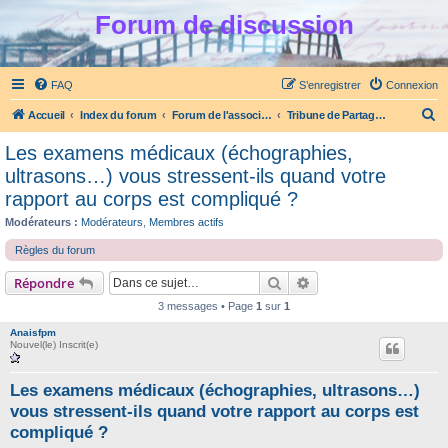
Forum de discussion
FAQ
S’enregistrer
Connexion
R
Accueil
Index du forum
Forum de l'association Partage et Ecoute
Tribune de Partage et Ecoute
e
Les examens médicaux (échographies,
c
ultrasons…) vous stressent-ils quand votre
h
rapport au corps est compliqué ?
e
Modérateurs :
Modérateurs
,
Membres actifs
r
Règles du forum
c
Rechercher
Recherche avancée
Répondre
h
3 messages • Page
1
sur
1
e
r
Anaisfpm
Nouvel(le) Inscrit(e)
Les examens médicaux (échographies, ultrasons…)
vous stressent-ils quand votre rapport au corps est
compliqué ?