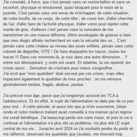
J'ai constaté, à force, que c'est jamais sans un ventre-ballon et sans un
inconfort, physique et émotionnel, quasi bloquant pour le reste de la
journée. C'est jamais sans une envie de m'échapper, de cette situation,
de cette bouffe, de ce corps, de cette tête ; de courir loin, d'aller chercher
de l'air, d'aller faire de l'activité physique, d'aller vomir pour rejeter cette
merde de gras, d'ailleurs c'est jamais sans la sensation de me
transformer en une masse difforme, d'être enveloppée de graisse si bien
que mes doigts affolés recherchent en vain la sécurité des os... C'est
jamais sans cette chaleur au niveau des joues enflées, jamais sans cette
volonté de dégonfler, VITE ! De faire disparaître les traces, toutes les
traces !!! Dans ces moments-là, je suis dans une autre dimension... Y
entrer est désespérant, y sortir est usant. Et rebelote, la vie reprend, les
crises aussi... Sensation de s'extraire pour mieux s'engouffrer....
J'ai écrit que "mon quotidien" était secoué par ces crises, mais elles
impactent également le quotidien de mes proches : on me retrouve
généralement tendue, fragile, abattue, perdue.
J'ai précisé mon âge, parce que j'ai longtemps associé les TCA à
l'adolescence. Et en effet, le sujet de l'alimentation ne date pas de ce jour
pour moi... A cette période, et aussi loin que je m'en souvienne, j'étais
ronde et notre médecin traitant avait conseillé à ma maman qu'un régime
me serait bénéfique. J'ai beaucoup perdu non sans maux, et puis la vie a
continué et l'alimentation n'a plus été un problème, n'a plus été LE sujet
central de ma vie... Jusqu'en avril 2024 où j'ai souhaité perdre du poids et
me raffermir, observant les quantités que j'avalais, me trouvant trop