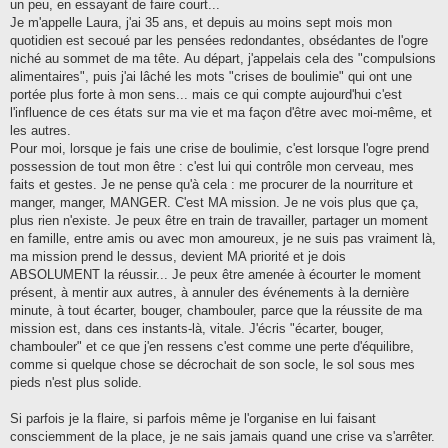
g
un peu, en essayant de faire court...
e
Je m'appelle Laura, j'ai 35 ans, et depuis au moins sept mois mon
quotidien est secoué par les pensées redondantes, obsédantes de l'ogre
niché au sommet de ma tête. Au départ, j'appelais cela des "compulsions
alimentaires", puis j'ai lâché les mots "crises de boulimie" qui ont une
portée plus forte à mon sens... mais ce qui compte aujourd'hui c'est
l'influence de ces états sur ma vie et ma façon d'être avec moi-même, et
les autres.
Pour moi, lorsque je fais une crise de boulimie, c'est lorsque l'ogre prend
possession de tout mon être : c'est lui qui contrôle mon cerveau, mes
faits et gestes. Je ne pense qu'à cela : me procurer de la nourriture et
manger, manger, MANGER. C'est MA mission. Je ne vois plus que ça,
plus rien n'existe. Je peux être en train de travailler, partager un moment
en famille, entre amis ou avec mon amoureux, je ne suis pas vraiment là,
ma mission prend le dessus, devient MA priorité et je dois
ABSOLUMENT la réussir... Je peux être amenée à écourter le moment
présent, à mentir aux autres, à annuler des événements à la dernière
minute, à tout écarter, bouger, chambouler, parce que la réussite de ma
mission est, dans ces instants-là, vitale. J'écris "écarter, bouger,
chambouler" et ce que j'en ressens c'est comme une perte d'équilibre,
comme si quelque chose se décrochait de son socle, le sol sous mes
pieds n'est plus solide.
Si parfois je la flaire, si parfois même je l'organise en lui faisant
consciemment de la place, je ne sais jamais quand une crise va s'arrêter.