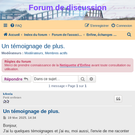
Forum de discussion
FAQ
S’enregistrer
Connexion
R
Accueil
Index du forum
Forum de l'association Enfine
Enfine, échanges et entraide TCA (anorexie, boulimie)
e
Un témoignage de plus.
c
Modérateurs :
Modérateurs
,
Membres actifs
h
Règles du forum
e
Merci de prendre connaissance de la
Netiquette d'Enfine
avant toute consultation ou
utilisation.
r
Rechercher
Recherche avancée
c
Répondre
h
1 message • Page
1
sur
1
e
kArela
Petit enfinien
r
Un témoignage de plus.
M
19 févr. 2025, 14:34
e
s
Bonjour,
s
J'ai lu quelques témoignages et j'ai eu, moi aussi, l'envie de me raconter
a