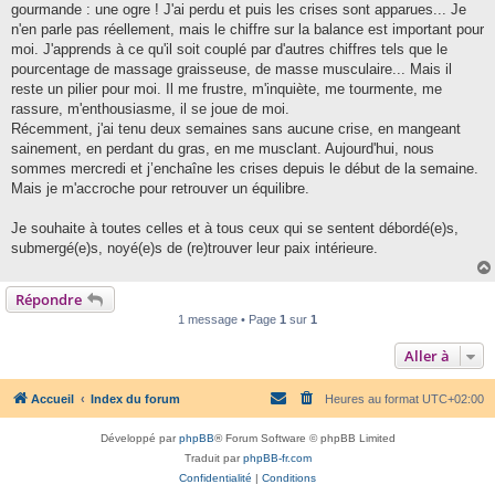
gourmande : une ogre ! J'ai perdu et puis les crises sont apparues... Je
n'en parle pas réellement, mais le chiffre sur la balance est important pour
moi. J'apprends à ce qu'il soit couplé par d'autres chiffres tels que le
pourcentage de massage graisseuse, de masse musculaire... Mais il
reste un pilier pour moi. Il me frustre, m'inquiète, me tourmente, me
rassure, m'enthousiasme, il se joue de moi.
Récemment, j'ai tenu deux semaines sans aucune crise, en mangeant
sainement, en perdant du gras, en me musclant. Aujourd'hui, nous
sommes mercredi et j’enchaîne les crises depuis le début de la semaine.
Mais je m'accroche pour retrouver un équilibre.
Je souhaite à toutes celles et à tous ceux qui se sentent débordé(e)s,
submergé(e)s, noyé(e)s de (re)trouver leur paix intérieure.
Répondre
1 message • Page
1
sur
1
Aller à
Accueil
Index du forum
Heures au format
UTC+02:00
Développé par
phpBB
® Forum Software © phpBB Limited
Traduit par
phpBB-fr.com
Confidentialité
|
Conditions