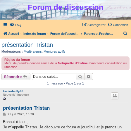
Forum de discussion
FAQ
S’enregistrer
Connexion
R
Accueil
Index du forum
Forum de l'association Enfine
Parents et Proches concernés par les TCA
e
présentation Tristan
c
Modérateurs :
Modérateurs
,
Membres actifs
h
Règles du forum
e
Merci de prendre connaissance de la
Netiquette d'Enfine
avant toute consultation ou
utilisation.
r
Rechercher
Recherche avancée
c
Répondre
h
1 message • Page
1
sur
1
e
tristanbailly83
Nouvel(le) Inscrit(e)
r
présentation Tristan
M
21 juil. 2025, 18:20
e
s
Bonout à tous,
s
Je m'appelle Tristan. Je découvre ce forum aujourd’hui et je prends un
a