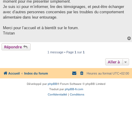
g
moment pour me présenter simplement.
e
Je suis ici pour m’informer, lire des témoignages, et peut-être échanger
avec d’autres personnes concernées par les troubles du comportement
alimentaire dans leur entourage.
Merci pour l’accueil et à bientôt sur le forum.
Tristan
Répondre
1 message • Page
1
sur
1
Aller à
Accueil
Index du forum
Heures au format
UTC+02:00
Développé par
phpBB
® Forum Software © phpBB Limited
Traduit par
phpBB-fr.com
Confidentialité
|
Conditions