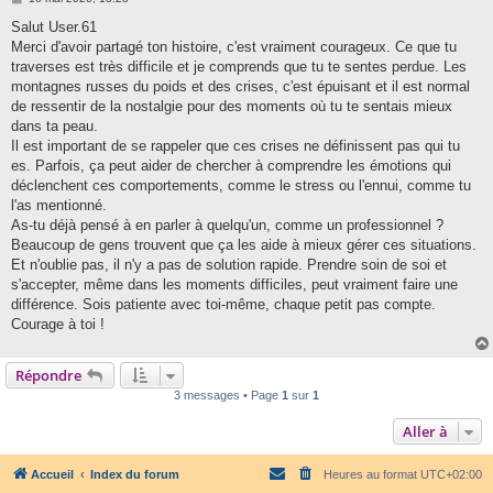
e
s
Salut User.61
s
Merci d'avoir partagé ton histoire, c'est vraiment courageux. Ce que tu
a
g
traverses est très difficile et je comprends que tu te sentes perdue. Les
e
montagnes russes du poids et des crises, c'est épuisant et il est normal
de ressentir de la nostalgie pour des moments où tu te sentais mieux
dans ta peau.
Il est important de se rappeler que ces crises ne définissent pas qui tu
es. Parfois, ça peut aider de chercher à comprendre les émotions qui
déclenchent ces comportements, comme le stress ou l'ennui, comme tu
l'as mentionné.
As-tu déjà pensé à en parler à quelqu'un, comme un professionnel ?
Beaucoup de gens trouvent que ça les aide à mieux gérer ces situations.
Et n'oublie pas, il n'y a pas de solution rapide. Prendre soin de soi et
s'accepter, même dans les moments difficiles, peut vraiment faire une
différence. Sois patiente avec toi-même, chaque petit pas compte.
Courage à toi !
Répondre
3 messages • Page
1
sur
1
Aller à
Accueil
Index du forum
Heures au format
UTC+02:00