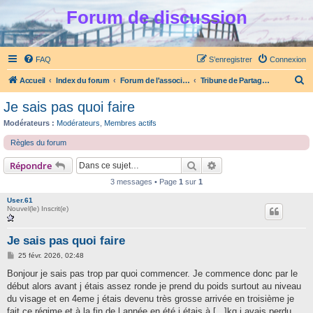
Forum de discussion
FAQ
S’enregistrer
Connexion
R
Accueil
Index du forum
Forum de l'association Partage et Ecoute
Tribune de Partage et Ecoute
e
Je sais pas quoi faire
c
Modérateurs :
Modérateurs
,
Membres actifs
h
Règles du forum
e
Rechercher
Recherche avancée
Répondre
r
c
3 messages • Page
1
sur
1
h
User.61
Nouvel(le) Inscrit(e)
e
r
Je sais pas quoi faire
M
25 févr. 2026, 02:48
e
s
Bonjour je sais pas trop par quoi commencer. Je commence donc par le
s
début alors avant j étais assez ronde je prend du poids surtout au niveau
a
g
du visage et en 4eme j étais devenu très grosse arrivée en troisième je
e
fait ce régime et à la fin de l année en été j étais à [...]kg j avais perdu