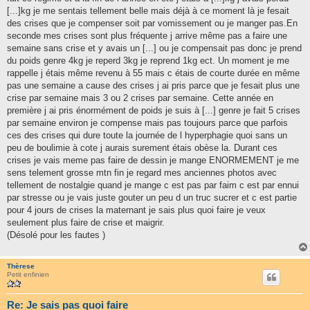
[...]kg je me sentais tellement belle mais déjà à ce moment là je fesait
des crises que je compenser soit par vomissement ou je manger pas.En
seconde mes crises sont plus fréquente j arrive même pas a faire une
semaine sans crise et y avais un [...] ou je compensait pas donc je prend
du poids genre 4kg je reperd 3kg je reprend 1kg ect. Un moment je me
rappelle j étais même revenu à 55 mais c étais de courte durée en même
pas une semaine a cause des crises j ai pris parce que je fesait plus une
crise par semaine mais 3 ou 2 crises par semaine. Cette année en
première j ai pris énormément de poids je suis à [...] genre je fait 5 crises
par semaine environ je compense mais pas toujours parce que parfois
ces des crises qui dure toute la journée de l hyperphagie quoi sans un
peu de boulimie à cote j aurais surement étais obèse la. Durant ces
crises je vais meme pas faire de dessin je mange ENORMEMENT je me
sens telement grosse mtn fin je regard mes anciennes photos avec
tellement de nostalgie quand je mange c est pas par faim c est par ennui
par stresse ou je vais juste gouter un peu d un truc sucrer et c est partie
pour 4 jours de crises la maternant je sais plus quoi faire je veux
seulement plus faire de crise et maigrir.
(Désolé pour les fautes )
Thèrese
Petit enfinien
Re: Je sais pas quoi faire