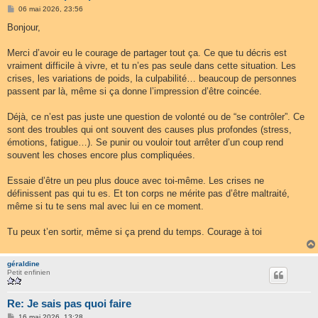
M
06 mai 2026, 23:56
e
s
Bonjour,
s
a
g
Merci d’avoir eu le courage de partager tout ça. Ce que tu décris est
e
vraiment difficile à vivre, et tu n’es pas seule dans cette situation. Les
crises, les variations de poids, la culpabilité… beaucoup de personnes
passent par là, même si ça donne l’impression d’être coincée.
Déjà, ce n’est pas juste une question de volonté ou de “se contrôler”. Ce
sont des troubles qui ont souvent des causes plus profondes (stress,
émotions, fatigue…). Se punir ou vouloir tout arrêter d’un coup rend
souvent les choses encore plus compliquées.
Essaie d’être un peu plus douce avec toi-même. Les crises ne
définissent pas qui tu es. Et ton corps ne mérite pas d’être maltraité,
même si tu te sens mal avec lui en ce moment.
Tu peux t’en sortir, même si ça prend du temps. Courage à toi
géraldine
Petit enfinien
Re: Je sais pas quoi faire
M
16 mai 2026, 13:28