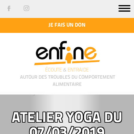
JE FAIS UN DON
ÉCOUTE
&
ENTRAIDE
AUTOUR DES TROUBLES DU COMPORTEMENT
ALIMENTAIRE
');">
ATELIER YOGA DU
07/03/2019