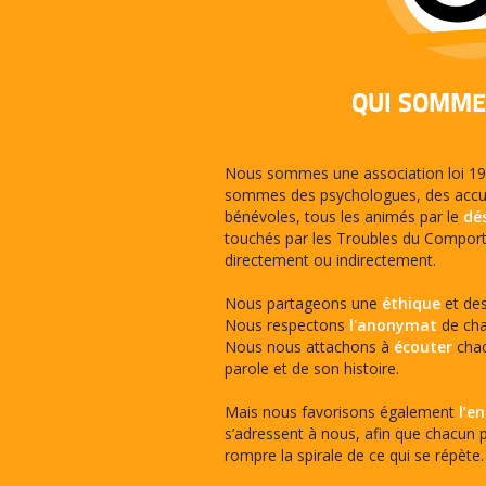
QUI SOMME
Nous sommes une association loi 190
sommes des psychologues, des accuei
bénévoles, tous les animés par le
dés
touchés par les Troubles du Comport
directement ou indirectement.
Nous partageons une
éthique
et de
Nous respectons
l'anonymat
de cha
Nous nous attachons à
écouter
chac
parole et de son histoire.
Mais nous favorisons également
l’e
s’adressent à nous, afin que chacun pu
rompre la spirale de ce qui se répète.