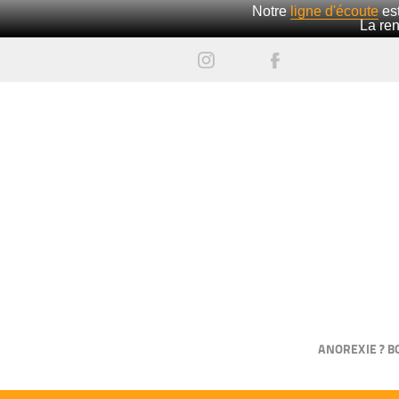
Notre
ligne d'écoute
est
La ren
ANOREXIE ? B