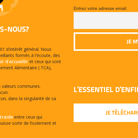
Entrez votre adresse email:
S-NOUS?
1 d'intérêt général. Nous
llants formés à l'écoute, des
ir d'accueillir
et ceux qui sont
ement Alimentaire ( TCA),
s valeurs communes.
L’ESSENTIEL D’ENF
cun.
un, dans la singularité de sa
JE TÉLÉCHAR
ntraide
entre ceux qui
isse sortir de l’isolement et