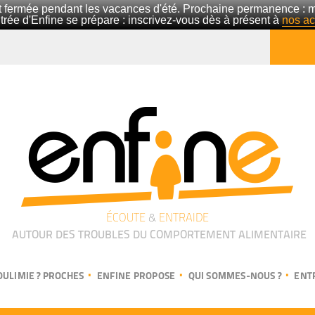
 fermée pendant les vacances d'été. Prochaine permanence : 
trée d'Enfine se prépare : inscrivez-vous dès à présent à
nos act
ÉCOUTE
&
ENTRAIDE
AUTOUR DES TROUBLES DU COMPORTEMENT ALIMENTAIRE
OULIMIE ? PROCHES
ENFINE PROPOSE
QUI SOMMES-NOUS ?
ENT