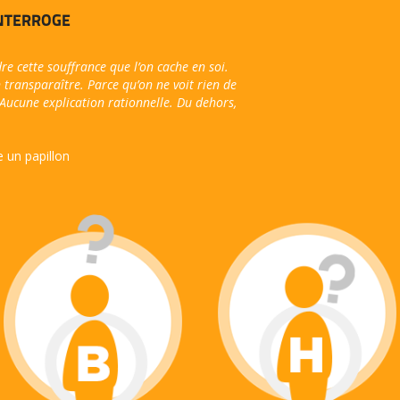
INTERROGE
dre cette souffrance que l’on cache en soi.
 transparaître. Parce qu’on ne voit rien de
 Aucune explication rationnelle. Du dehors,
un papillon