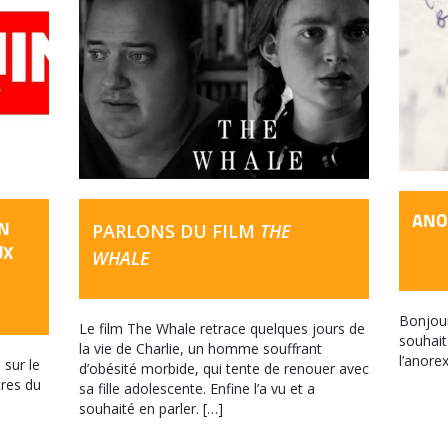
ANO
PARLONS DU FILM
THE
UN
UX
WHALE
Bonjour,
Le film The Whale retrace quelques jours de
souhai
la vie de Charlie, un homme souffrant
l’anore
 sur le
d’obésité morbide, qui tente de renouer avec
tres du
sa fille adolescente. Enfine l’a vu et a
souhaité en parler. […]