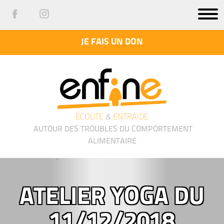
JE FAIS UN DON
ÉCOUTE
&
ENTRAIDE
AUTOUR DES TROUBLES DU COMPORTEMENT
ALIMENTAIRE
');">
ATELIER YOGA DU
11/12/2018