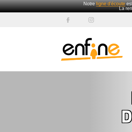
Notre
ligne d'écoute
est
La ren
');">
D