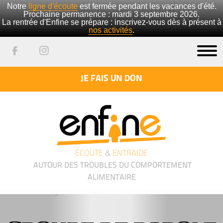
Notre
ligne d'écoute
est fermée pendant les vacances d'été.
Prochaine permanence : mardi 3 septembre 2026.
La rentrée d'Enfine se prépare : inscrivez-vous dès à présent à
nos activités
.
JE FAIS UN DON
ÉCOUTE
&
ENTRAIDE
AUTOUR DES TROUBLES DU COMPORTEMENT
ALIMENTAIRE
');">