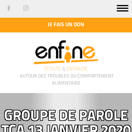
JE FAIS UN DON
ÉCOUTE
&
ENTRAIDE
AUTOUR DES TROUBLES DU COMPORTEMENT
ALIMENTAIRE
');">
GROUPE DE PAROLE
TCA 13 JANVIER 2020