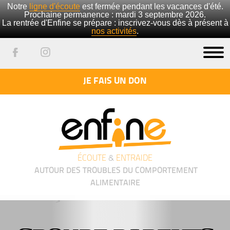
Notre
ligne d'écoute
est fermée pendant les vacances d'été.
Prochaine permanence : mardi 3 septembre 2026.
La rentrée d'Enfine se prépare : inscrivez-vous dès à présent à
nos activités
.
JE FAIS UN DON
ÉCOUTE
&
ENTRAIDE
AUTOUR DES TROUBLES DU COMPORTEMENT
ALIMENTAIRE
');">