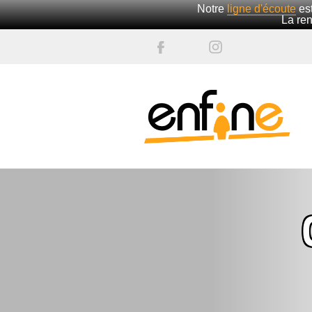
Notre
ligne d'écoute
est
La ren
');">