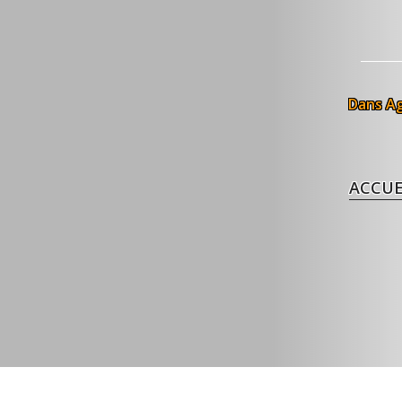
Dans
A
ACCUE