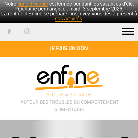
Notre
ligne d'écoute
est fermée pendant les vacances d'été.
Prochaine permanence : mardi 3 septembre 2026.
La rentrée d'Enfine se prépare : inscrivez-vous dès à présent à
nos activités
.
JE FAIS UN DON
ÉCOUTE
&
ENTRAIDE
AUTOUR DES TROUBLES DU COMPORTEMENT
ALIMENTAIRE
');">