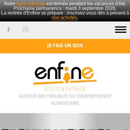
Notre
ligne d'écoute
est fermée pendant les vacances d'été.
Prochaine permanence : mardi 3 septembre 2026.
La rentrée d'Enfine se prépare : inscrivez-vous dès à présent à
nos activités
.
JE FAIS UN DON
ÉCOUTE
&
ENTRAIDE
AUTOUR DES TROUBLES DU COMPORTEMENT
ALIMENTAIRE
');">