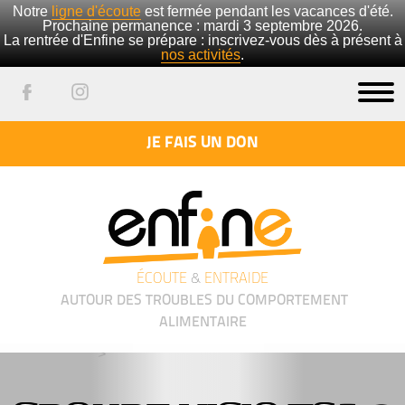
Notre
ligne d'écoute
est fermée pendant les vacances d'été.
Prochaine permanence : mardi 3 septembre 2026.
La rentrée d'Enfine se prépare : inscrivez-vous dès à présent à
nos activités
.
JE FAIS UN DON
ÉCOUTE
&
ENTRAIDE
AUTOUR DES TROUBLES DU COMPORTEMENT
ALIMENTAIRE
');">