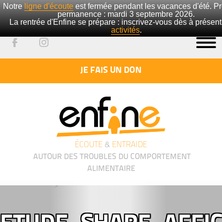
Notre
ligne d'écoute
est fermée pendant les vacances d'été. P
permanence : mardi 3 septembre 2026.
La rentrée d'Enfine se prépare : inscrivez-vous dès à présen
activités
.
JE FAIS UN DON
ÉCOUTE
&
ENTRAIDE
AUTOUR DES TROUBLES DU COMPORTEMENT
ALIMENTAIRE
');">